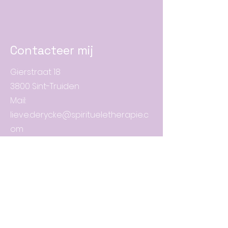
Contacteer mij
Gierstraat 18
3800 Sint-Truiden
Mail:
lieve.derycke@spiritueletherapie.c
om
Tel: 0487/985.982
BTW BE
1015 75 1138
Voornaam