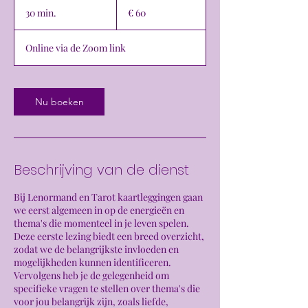
euro
30 min.
3
€ 60
0
m
Online via de Zoom link
i
n
.
Nu boeken
Beschrijving van de dienst
Bij Lenormand en Tarot kaartleggingen gaan
we eerst algemeen in op de energieën en
thema's die momenteel in je leven spelen.
Deze eerste lezing biedt een breed overzicht,
zodat we de belangrijkste invloeden en
mogelijkheden kunnen identificeren.
Vervolgens heb je de gelegenheid om
specifieke vragen te stellen over thema's die
voor jou belangrijk zijn, zoals liefde,