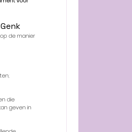
ument voor 
n Genk
n op de manier 
ten;
en die 
 kan geven in 
llende 