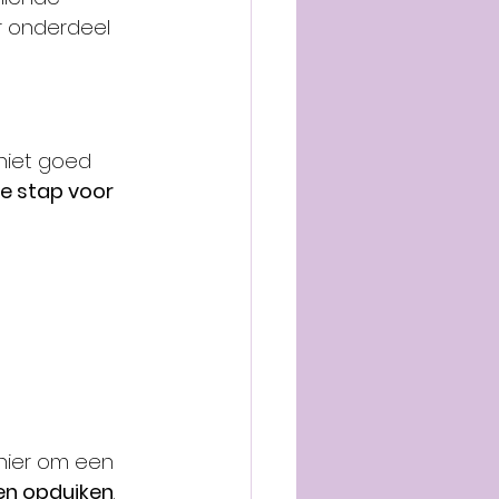
r onderdeel 
niet goed 
e stap voor 
anier om een 
ven opduiken
.