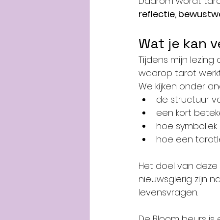
Daarom wordt taro
reflectie, bewustw
Wat je kan v
Tijdens mijn lezing
waarop tarot werkt
We kijken onder an
de structuur v
een kort betek
hoe symboliek 
hoe een tarotl
Het doel van deze 
nieuwsgierig zijn n
levensvragen.
De Bloom beurs is 