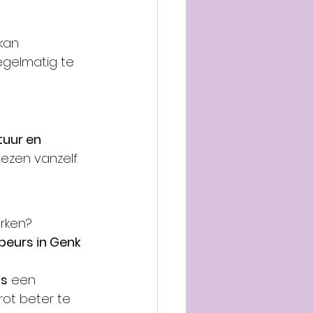
kan 
egelmatig te 
tuur en 
lezen vanzelf.
erken?
 beurs in Genk 
us
 een 
ot beter te 