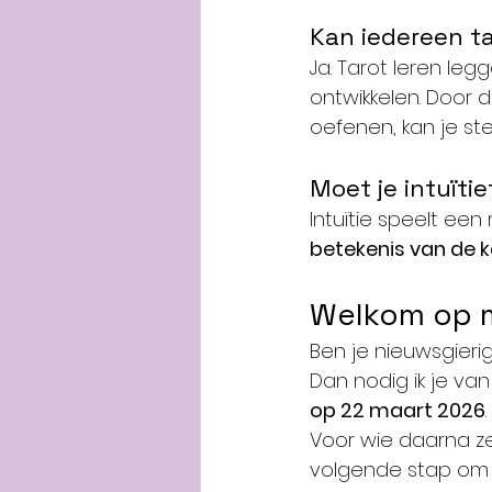
Kan iedereen ta
Ja. Tarot leren leg
ontwikkelen. Door 
oefenen, kan je st
Moet je intuïtie
Intuïtie speelt een 
betekenis van de 
Welkom op m
Ben je nieuwsgieri
Dan nodig ik je van
op 22 maart 2026
.
Voor wie daarna zel
volgende stap om 