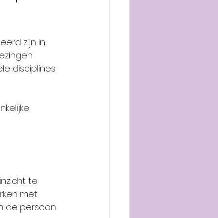
rd zijn in 
lezingen 
e disciplines 
kelijke 
nzicht te 
erken met 
an de persoon.