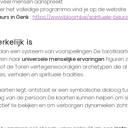
veel mensen aanspreekt.
er het volledige programma vind je op de website
eurs in Genk
 : 
https://www.bloom.be/spirituele-beurze
kelijk is
 dan een systeem van voorspellingen. De tarotkaar
zen naar 
universele menselijke ervaringen
. Figuren 
n of de Toren vertegenwoordigen archetypen die a
s, verhalen en spirituele tradities.
arten legt, ontstaat er een symbolische dialoog t
g van de persoon. De kaarten kunnen helpen om sit
tief te bekijken en om verborgen dynamieken zicht