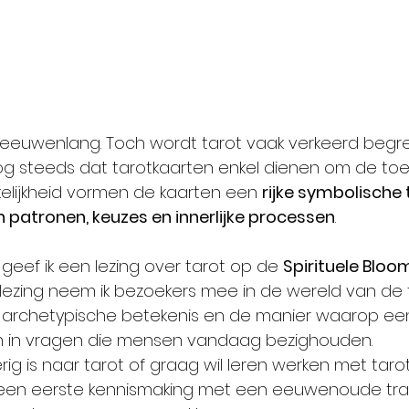
l eeuwenlang. Toch wordt tarot vaak verkeerd begre
 steeds dat tarotkaarten enkel dienen om de toe
kelijkheid vormen de kaarten een 
rijke symbolische t
in patronen, keuzes en innerlijke processen
.
 geef ik een lezing over tarot op de 
Spirituele Bloom
e lezing neem ik bezoekers mee in de wereld van de 
n archetypische betekenis en de manier waarop een
en in vragen die mensen vandaag bezighouden.
ig is naar tarot of graag wil leren werken met taro
 een eerste kennismaking met een eeuwenoude tradi