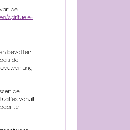
 van de 
n/spirituele-
ten bevatten 
zoals de 
l eeuwenlang 
ussen de 
uaties vanuit 
baar te 