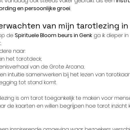
t vandaag ook steeds vaker gebruikt als een 
instr
ording en persoonlijke groei
.
erwachten van mijn tarotlezing i
 op de 
Spirituele Bloom beurs in Genk
 ga ik dieper i
.
dere naar:
an het tarotdeck;
enisverhaal van de Grote Arcana;
en intuïtie samenwerken bij het lezen van tarotkaar
egging tot stand komt.
lezing is om tarot toegankelijk te maken voor mens
aar de kaarten en willen begrijpen hoe tarot inzicht
een inspirerende omgeving waar bezoekers verschi