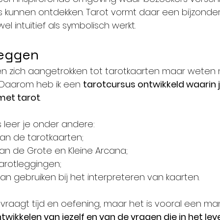
ines kunnen ontdekken. Tarot vormt daar een bijzonde
l intuïtief als symbolisch werkt.
leggen
n zich aangetrokken tot tarotkaarten maar weten 
 Daarom heb ik een 
tarotcursus ontwikkeld waarin j
met tarot
.
s leer je onder andere:
an de tarotkaarten;
an de Grote en Kleine Arcana;
tarotleggingen;
 kan gebruiken bij het interpreteren van kaarten.
 vraagt tijd en oefening, maar het is vooral een m
twikkelen van jezelf en van de vragen die in het le