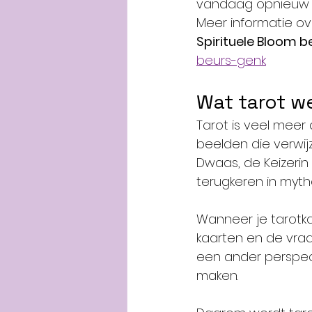
vandaag opnieuw 
Meer informatie ov
Spirituele Bloom b
beurs-genk
Wat tarot wer
Tarot is veel meer
beelden die verwij
Dwaas, de Keizeri
terugkeren in mythe
Wanneer je tarotka
kaarten en de vraa
een ander perspec
maken.