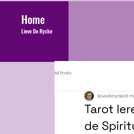
Home
Lieve De Rycke
All Posts
lievederycke
13 m
Tarot ler
de Spiri