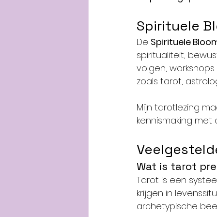
Spirituele B
De 
Spirituele Bloom
spiritualiteit, bewu
volgen, workshops 
zoals tarot, astro
Mijn tarotlezing m
kennismaking met d
Veelgesteld
Wat is tarot pr
Tarot is een syste
krijgen in levenssi
archetypische beel