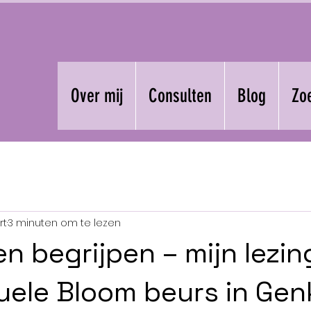
Over mij
Consulten
Blog
Zo
rt
3 minuten om te lezen
en begrijpen – mijn lezin
tuele Bloom beurs in Gen