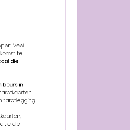
pen. Veel 
komst te 
aal die 
 beurs in 
tarotkaarten: 
 tarotlegging 
tkaarten, 
tie die 