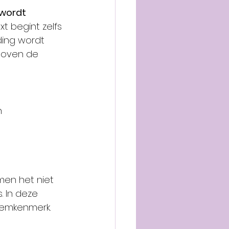
 wordt 
xt begint zelfs 
ding wordt 
boven de 
n 
men het niet 
s. In deze 
eemkenmerk.