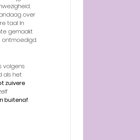
wezigheid; 
 vandaag over 
 taal. In 
imte gemaakt 
t ontmoedigd.
s volgens 
als het 
t zuivere 
elf 
n buitenaf
.