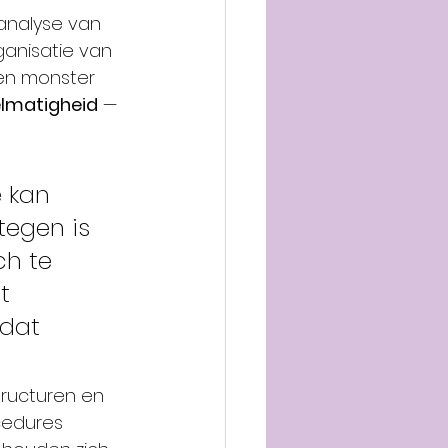
analyse van 
ganisatie van 
een monster 
elmatigheid
 — 
e kan 
tegen is 
ch te 
t 
dat 
tructuren en 
cedures 