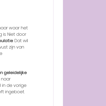
maar waar het 
is. Niet door 
ulatie
. Dat wil 
st zijn van 
e 
n geleidelijke 
 naar 
 in de vorige 
ft ingeboet.