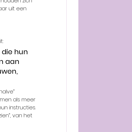
houden zich 
aar uit een 
t:
die hun 
n aan 
uwen, 
halve” 
 men als meer 
instructies. 
ien”, van het 