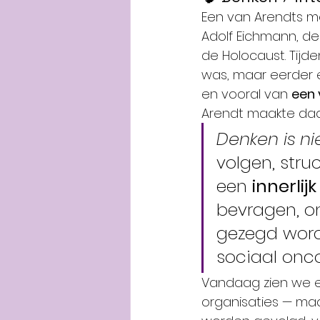
Een van Arendts me
Adolf Eichmann, de
de Holocaust. Tijd
was, maar eerder ee
en vooral van 
een 
Arendt maakte daa
Denken is nie
volgen, stru
een 
innerlij
bevragen, o
gezegd wordt
sociaal onc
Vandaag zien we ee
organisaties — ma