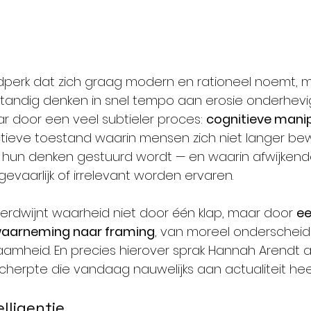
jdperk dat zich graag modern en rationeel noemt, 
tandig denken in snel tempo aan erosie onderhevig 
r door een veel subtieler proces: 
cognitieve manip
tieve toestand waarin mensen zich niet langer bewu
hun denken gestuurd wordt — en waarin afwijkend
evaarlijk of irrelevant worden ervaren.
verdwijnt waarheid niet door één klap, maar door 
ee
waarneming naar framing
, van moreel onderscheid
amheid. En precies hierover sprak Hannah Arendt al
erpte die vandaag nauwelijks aan actualiteit hee
lligentie