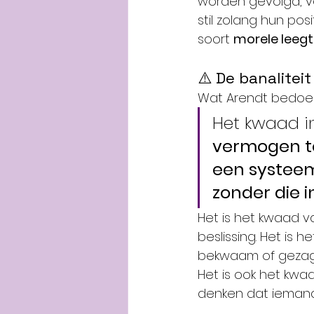
worden gevolgd, v
stil zolang hun pos
soort 
morele leegte
⚠️ De banalitei
Wat Arendt bedoe
Het kwaad in
vermogen t
een systee
zonder die i
Het is het kwaad va
beslissing. Het is
bekwaam of gezagh
Het is ook het kwaa
denken dat iemand 