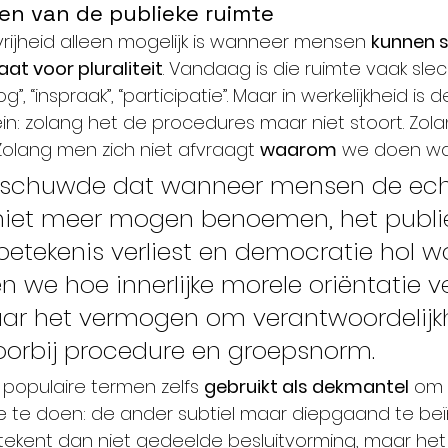
en van de publieke ruimte
vrijheid alleen mogelijk is wanneer mensen 
kunnen s
at voor pluraliteit
. Vandaag is die ruimte vaak slech
oog”, “inspraak”, “participatie”. Maar in werkelijkheid is
ein: zolang het de procedures maar niet stoort. Zol
Zolang men zich niet afvraagt 
waarom
 we doen wa
rschuwde dat wanneer mensen de ech
iet meer mogen benoemen, het publi
 betekenis verliest en democratie hol wo
 we hoe innerlijke morele oriëntatie v
ar het vermogen om verantwoordelijk
oorbij procedure en groepsnorm.
populaire termen zelfs 
gebruikt als dekmantel
 om 
 te doen: de ander subtiel maar diepgaand te beï
ekent dan niet gedeelde besluitvorming, maar het s