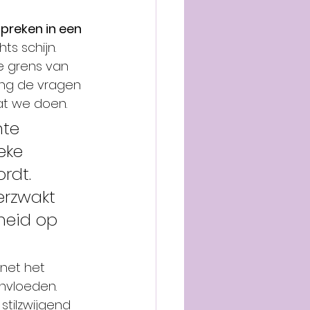
preken in een 
ts schijn. 
 de grens van 
ang de vragen 
t we doen.
te 
eke 
rdt. 
erzwakt 
heid op 
net het 
nvloeden. 
tilzwijgend 