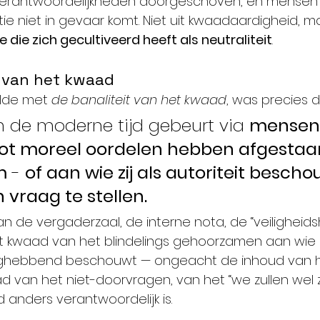
erantwoordelijkheden doorgeschoven, en mensen 
itie niet in gevaar komt. Niet uit kwaadaardigheid, m
 die zich gecultiveerd heeft als neutraliteit
.
t van het kwaad
lde met 
de banaliteit van het kwaad
, was precies di
 de moderne tijd gebeurt via 
mensen 
ot moreel oordelen hebben afgestaa
m
 - 
of aan wie zij als autoriteit bescho
n vraag te stellen.
n de vergaderzaal, de interne nota, de “veiligheids
 het kwaad van het blindelings gehoorzamen aan wie
ebbend beschouwt — ongeacht de inhoud van hun 
d van het niet-doorvragen, van het “we zullen wel z
anders verantwoordelijk is.