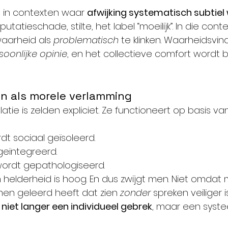
pel in contexten waar 
afwijking systematisch subtiel
putatieschade, stilte, het label “moeilijk”. In die conte
aarheid als 
problematisch
 te klinken. Waarheidsvin
soonlijke opinie
, en het collectieve comfort wordt 
n als morele verlamming
tie is zelden expliciet. Ze functioneert op basis va
rdt sociaal geïsoleerd.
ft geïntegreerd.
, wordt gepathologiseerd.
n helderheid is hoog. En dus zwijgt men. Niet omdat 
en geleerd heeft dat zien 
zonder
 spreken veiliger i
 niet langer een individueel gebrek
, maar een syst