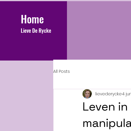
Home
Lieve De Rycke
All Posts
lievederycke
4 ju
Leven in
manipula