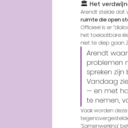
🏛 Het verdwijn
Arendt stelde dat 
ruimte die open sta
Officieel is er “dial
het toelaatbare kl
niet te diep gaan. 
Arendt waa
problemen n
spreken zijn
Vandaag zien
— en met ha
te nemen, v
Vaak worden deze 
tegenovergestelde
'Samenwerking' bet