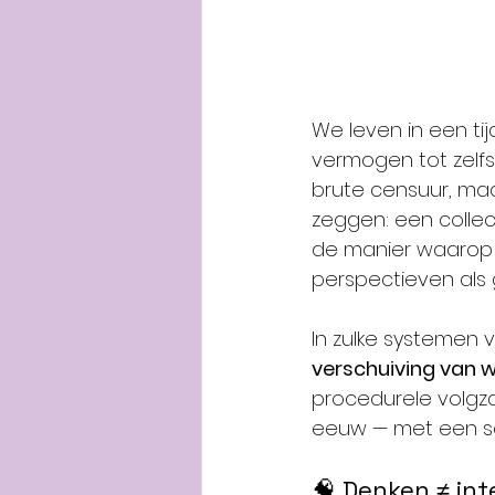
We leven in een ti
vermogen tot zelfs
brute censuur, maa
zeggen: een collec
de manier waarop 
perspectieven als g
In zulke systemen 
verschuiving van 
procedurele volgza
eeuw — met een sch
🧠 Denken ≠ inte