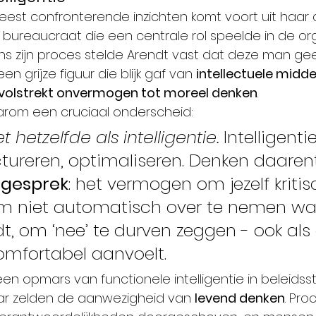
est confronterende inzichten komt voort uit haar 
 bureaucraat die een centrale rol speelde in de or
ens zijn proces stelde Arendt vast dat deze man g
n grijze figuur die blijk gaf van 
intellectuele midd
volstrekt onvermogen tot moreel denken
.
rom een cruciaal onderscheid:
t hetzelfde als intelligentie. 
Intelligenti
ctureren, optimaliseren. Denken daaren
k gesprek
: het vermogen om jezelf kritis
m niet automatisch over te nemen wa
, om ‘nee’ te durven zeggen - ook als 
omfortabel aanvoelt.
n opmars van functionele intelligentie in beleidss
ar zelden de aanwezigheid van 
levend denken
. Pro