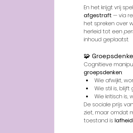
En het krijgt vrij s
afgestraft
 — via re
het spreken over w
herleid tot een 
per
inhoud geplaatst.
🧩 Groepsdenke
Cognitieve manipula
groepsdenken
:
Wie afwijkt, wo
Wie stil is, blij
Wie kritisch is
De sociale prijs va
ziet, maar omdat m
toestand is 
lafheid