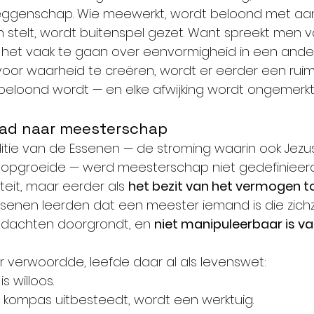
ggenschap. Wie meewerkt, wordt beloond met aan
en stelt, wordt buitenspel gezet. Want spreekt men
ijkt het vaak te gaan over eenvormigheid in een andere
voor waarheid te creëren, wordt er eerder een ru
 beloond wordt — en elke afwijking wordt ongemerk
pad naar meesterschap
aditie van de Essenen — de stroming waarin ook Jezu
pgroeide — werd meesterschap niet gedefinieerd 
teit, maar eerder als 
het bezit van het vermogen to
Essenen leerden dat een meester iemand is die zichz
edachten doorgrondt, en 
niet manipuleerbaar is va
r verwoordde, leefde daar al als levenswet:
is willoos.
l kompas uitbesteedt, wordt een werktuig.